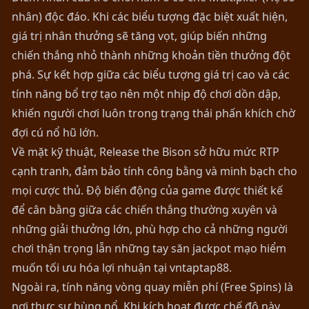
nhân) độc đáo. Khi các biểu tượng đặc biệt xuất hiện,
giá trị nhân thưởng sẽ tăng vọt, giúp biến những
chiến thắng nhỏ thành những khoản tiền thưởng đột
phá. Sự kết hợp giữa các biểu tượng giá trị cao và các
tính năng bổ trợ tạo nên một nhịp độ chơi dồn dập,
khiến người chơi luôn trong trạng thái phấn khích chờ
đợi cú nổ hũ lớn.
Về mặt kỹ thuật, Release the Bison sở hữu mức RTP
cạnh tranh, đảm bảo tính công bằng và minh bạch cho
mọi cược thủ. Độ biến động của game được thiết kế
để cân bằng giữa các chiến thắng thường xuyên và
những giải thưởng lớn, phù hợp cho cả những người
chơi thận trọng lẫn những tay săn jackpot mạo hiểm
muốn tối ưu hóa lợi nhuận tại vntaptap88.
Ngoài ra, tính năng vòng quay miễn phí (Free Spins) là
nơi thực sự bùng nổ. Khi kích hoạt được chế độ này,