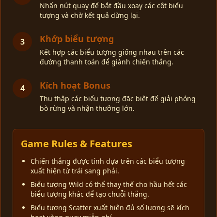
Nhấn nút quay để bắt đầu xoay các cột biểu
tượng và chờ kết quả dừng lại.
Khớp biểu tượng
3
Kết hợp các biểu tượng giống nhau trên các
đường thanh toán để giành chiến thắng.
Kích hoạt Bonus
4
Thu thập các biểu tượng đặc biệt để giải phóng
bò rừng và nhận thưởng lớn.
Game Rules & Features
Chiến thắng được tính dựa trên các biểu tượng
xuất hiện từ trái sang phải.
Biểu tượng Wild có thể thay thế cho hầu hết các
biểu tượng khác để tạo chuỗi thắng.
Biểu tượng Scatter xuất hiện đủ số lượng sẽ kích