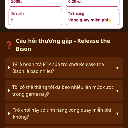
5000
0.20
x
VNĐ
Số cuộn
Tính năng
5
Vòng quay miễn phí
⭐
Câu hỏi thường gặp - Release the
❓
Bison
Tỷ lệ hoàn trả RTP của trò chơi Release the
▼
Bison là bao nhiêu?
Tôi có thể thắng tối đa bao nhiêu lần mức cược
▼
trong game này?
Trò chơi này có tính năng vòng quay miễn phí
▼
không?