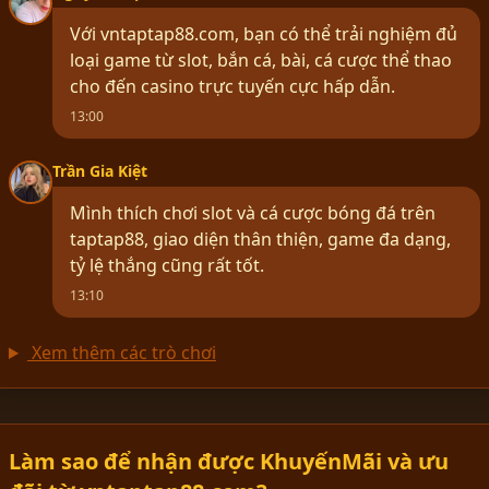
Với vntaptap88.com, bạn có thể trải nghiệm đủ
loại game từ slot, bắn cá, bài, cá cược thể thao
cho đến casino trực tuyến cực hấp dẫn.
13:00
Trần Gia Kiệt
Mình thích chơi slot và cá cược bóng đá trên
taptap88, giao diện thân thiện, game đa dạng,
tỷ lệ thắng cũng rất tốt.
13:10
Xem thêm các trò chơi
Làm sao để nhận được KhuyếnMãi và ưu