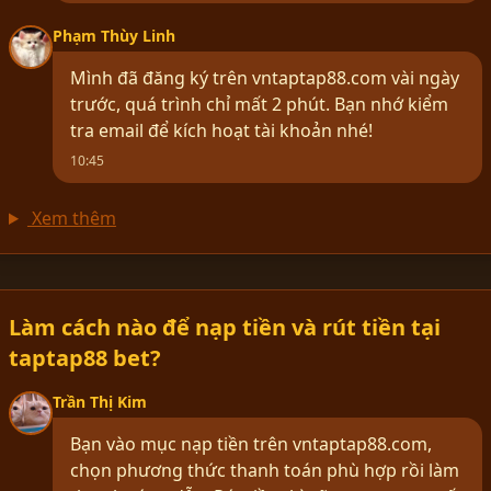
Phạm Thùy Linh
Mình đã đăng ký trên vntaptap88.com vài ngày
trước, quá trình chỉ mất 2 phút. Bạn nhớ kiểm
tra email để kích hoạt tài khoản nhé!
10:45
Xem thêm
Làm cách nào để nạp tiền và rút tiền tại
taptap88 bet?
Trần Thị Kim
Bạn vào mục nạp tiền trên vntaptap88.com,
chọn phương thức thanh toán phù hợp rồi làm