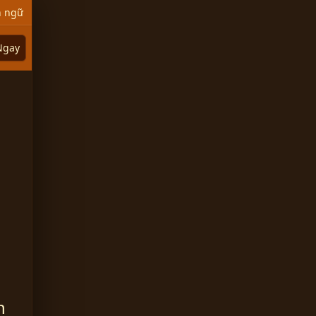
 ngữ
Ngay
n