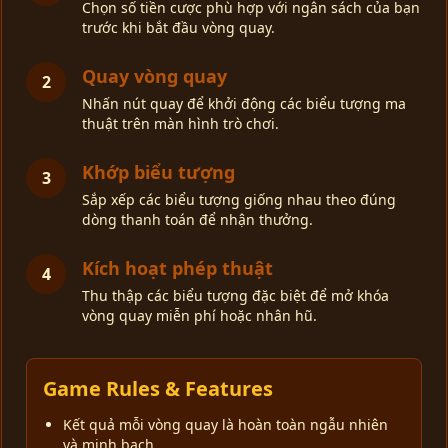
Chọn số tiền cược phù hợp với ngân sách của bạn
trước khi bắt đầu vòng quay.
Quay vòng quay
2
Nhấn nút quay để khởi động các biểu tượng ma
thuật trên màn hình trò chơi.
Khớp biểu tượng
3
Sắp xếp các biểu tượng giống nhau theo đúng
dòng thanh toán để nhận thưởng.
Kích hoạt phép thuật
4
Thu thập các biểu tượng đặc biệt để mở khóa
vòng quay miễn phí hoặc nhân hũ.
Game Rules & Features
Kết quả mỗi vòng quay là hoàn toàn ngẫu nhiên
và minh bạch.