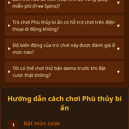
▼
miễn phí (Free Spins)?
Trò chơi Phù thủy bí ẩn có hỗ trợ chơi trên điện
▼
thoại di động không?
Độ biến động của trò chơi này được đánh giá ở
▼
mức nào?
Tôi có thể chơi thử bản demo trước khi đặt
▼
cược thật không?
Hướng dẫn cách chơi Phù thủy bí
ẩn
Đặt mức cược
1