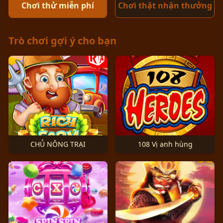
Chơi thử miễn phí
Chơi thật nhận thưởng
Trò chơi gợi ý cho bạn
CHỦ NÔNG TRẠI
108 Vị anh hùng