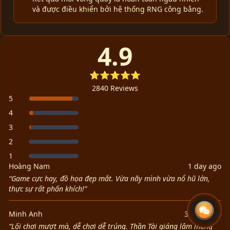
và được điều khiển bởi hệ thống RNG công bằng.
4.9
⭐⭐⭐⭐⭐
2840 Reviews
5
4
3
2
1
Hoàng Nam
1 day ago
“Game cực hay, đồ họa đẹp mắt. Vừa nãy mình vừa nổ hũ lớn,
thực sự rất phấn khích!”
Minh Anh
3 days ago
“Lối chơi mượt mà, dễ chơi dễ trúng. Thần Tài giáng lâm mang