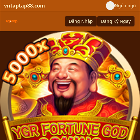
vntaptap88.com
Ngôn ngữ
Đăng Nhập
Đăng Ký Ngay