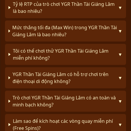
Tỷ lệ RTP của trò chơi YGR Thần Tài Giáng Lâm
▼
là bao nhiêu?
Mức thắng tối đa (Max Win) trong YGR Thần Tài
▼
Giáng Lâm là bao nhiêu?
Tôi có thể chơi thử YGR Thần Tài Giáng Lâm
▼
miễn phí không?
YGR Thần Tài Giáng Lâm có hỗ trợ chơi trên
▼
điện thoại di động không?
Trò chơi YGR Thần Tài Giáng Lâm có an toàn và
▼
minh bạch không?
Làm sao để kích hoạt các vòng quay miễn phí
▼
(Free Spins)?