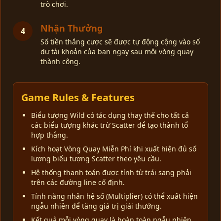
trò chơi.
Nhận Thưởng
4
Số tiền thắng cược sẽ được tự động cộng vào số
dư tài khoản của bạn ngay sau mỗi vòng quay
thành công.
Game Rules & Features
Biểu tượng Wild có tác dụng thay thế cho tất cả
các biểu tượng khác trừ Scatter để tạo thành tổ
hợp thắng.
Kích hoạt Vòng Quay Miễn Phí khi xuất hiện đủ số
lượng biểu tượng Scatter theo yêu cầu.
Hệ thống thanh toán được tính từ trái sang phải
trên các đường line cố định.
Tính năng nhân hệ số (Multiplier) có thể xuất hiện
ngẫu nhiên để tăng giá trị giải thưởng.
Kết quả mỗi vòng quay là hoàn toàn ngẫu nhiên