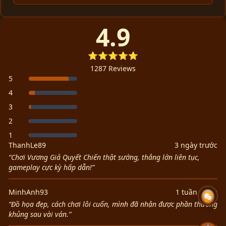
4.9
⭐⭐⭐⭐⭐
1287 Reviews
5
4
3
2
1
ThanhLe89
3 ngày trước
“Chơi Vương Giả Quyết Chiến thật sướng, thắng lớn liên tục,
gameplay cực kỳ hấp dẫn!”
MinhAnh93
1 tuần trước
“Đồ họa đẹp, cách chơi lôi cuốn, mình đã nhận được phần thưởng
khủng sau vài ván.”