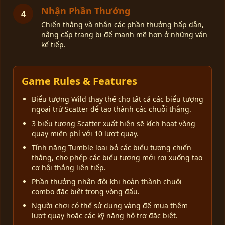
Nhận Phần Thưởng
4
Chiến thắng và nhận các phần thưởng hấp dẫn,
nâng cấp trang bị để mạnh mẽ hơn ở những ván
kế tiếp.
Game Rules & Features
Biểu tượng Wild thay thế cho tất cả các biểu tượng
ngoại trừ Scatter để tạo thành các chuỗi thắng.
3 biểu tượng Scatter xuất hiện sẽ kích hoạt vòng
quay miễn phí với 10 lượt quay.
Tính năng Tumble loại bỏ các biểu tượng chiến
thắng, cho phép các biểu tượng mới rơi xuống tạo
cơ hội thắng liên tiếp.
Phần thưởng nhân đôi khi hoàn thành chuỗi
combo đặc biệt trong vòng đấu.
Người chơi có thể sử dụng vàng để mua thêm
lượt quay hoặc các kỹ năng hỗ trợ đặc biệt.