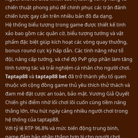
chiến thuật phong phú để chinh phục các trận đánh
chiến lược gay cấn trên nhiều bản đồ đa dạng.
Hệ thống biểu tượng trong game được thiết kế tinh
xảo bao gồm các quân cờ, biểu tượng tướng và vật
phẩm đặc biệt giúp kích hoạt các vòng quay thưởng,
bonus round cực kỳ hấp dẫn. Các tính năng như tổ
đội, nâng cấp tướng, và chế độ PvP góp phần làm tăng
tính tương tác và trải nghiệm cá nhân cho người chơi.
Taptap88
và
taptap88 bet
đã trở thành yếu tố quen
thuộc với cộng đồng game thủ yêu thích thử thách và
đam mê đặt cược an toàn, bảo mật. Vương Giả Quyết
Chiến ghi điểm nhờ lối chơi lôi cuốn cùng tiềm năng
thắng lớn, thu hút ngày càng nhiều người chơi trong
hệ thống của taptap88.
Với tỷ lệ RTP 96.8% và mức biến động trung bình,
game đảm bảo phần thắng hợp lý cho người chơi