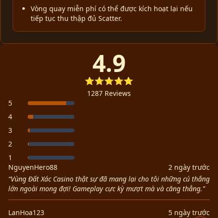
Vòng quay miễn phí có thể được kích hoạt lại nếu
tiếp tục thu thập đủ Scatter.
4.9
⭐⭐⭐⭐⭐
1287 Reviews
5
4
3
2
1
NguyenHero88
2 ngày trước
“Vùng Đất Xác Casino thật sự đã mang lại cho tôi những cú thắng
lớn ngoài mong đợi! Gameplay cực kỳ mượt mà và căng thẳng.”
LanHoa123
5 ngày trước