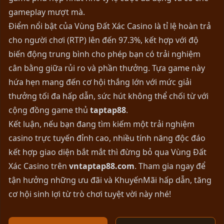
gameplay mượt mà.
Điểm nổi bật của Vùng Đất Xác Casino là tỉ lệ hoàn trả
cho người chơi (RTP) lên đến 97.3%, kết hợp với độ
biến động trung bình cho phép bạn có trải nghiệm
cân bằng giữa rủi ro và phần thưởng. Tựa game này
hứa hẹn mang đến cơ hội thắng lớn với mức giải
thưởng tối đa hấp dẫn, sức hút không thể chối từ với
cộng đồng game thủ
taptap88
.
Kết luận, nếu bạn đang tìm kiếm một trải nghiệm
casino trực tuyến đỉnh cao, nhiều tính năng độc đáo
kết hợp giao diện bắt mắt thì đừng bỏ qua Vùng Đất
Xác Casino trên
vntaptap88.com
. Tham gia ngay để
tận hưởng những ưu đãi và KhuyếnMãi hấp dẫn, tăng
cơ hội sinh lợi từ trò chơi tuyệt vời này nhé!