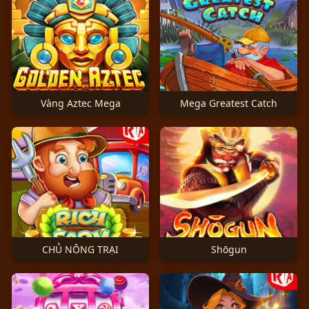
Vàng Aztec Mega
Mega Greatest Catch
CHỦ NÔNG TRẠI
Shōgun