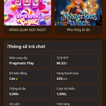
VÒNG QUAY KẸO NGỌT
Phù thủy bí ẩn
Thông số trò chơi
Nhà cung cấp
Tỷ lệ RTP
Pragmatic Play
96.52
%
Độ biến động
Hàng thanh toán
Cao
243
⚡
cách
Thắng tối đa
Cược tối thiểu
5,000
1,000
x
₫
Số cuộn
Tính năng