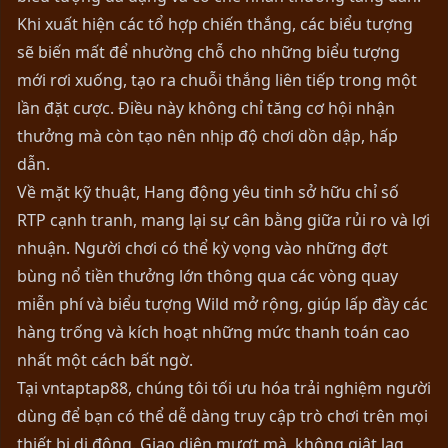
Khi xuất hiện các tổ hợp chiến thắng, các biểu tượng
sẽ biến mất để nhường chỗ cho những biểu tượng
mới rơi xuống, tạo ra chuỗi thắng liên tiếp trong một
lần đặt cược. Điều này không chỉ tăng cơ hội nhận
thưởng mà còn tạo nên nhịp độ chơi dồn dập, hấp
dẫn.
Về mặt kỹ thuật, Hang động yêu tinh sở hữu chỉ số
RTP cạnh tranh, mang lại sự cân bằng giữa rủi ro và lợi
nhuận. Người chơi có thể kỳ vọng vào những đợt
bùng nổ tiền thưởng lớn thông qua các vòng quay
miễn phí và biểu tượng Wild mở rộng, giúp lấp đầy các
hàng trống và kích hoạt những mức thanh toán cao
nhất một cách bất ngờ.
Tại vntaptap88, chúng tôi tối ưu hóa trải nghiệm người
dùng để bạn có thể dễ dàng truy cập trò chơi trên mọi
thiết bị di động. Giao diện mượt mà, không giật lag