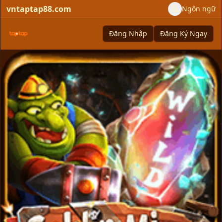
vntaptap88.com
Ngôn ngữ
Đăng Nhập
Đăng Ký Ngay