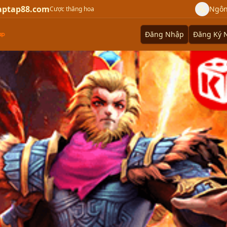
aptap88.com
Ngôn
Cược thăng hoa
Đăng Nhập
Đăng Ký 