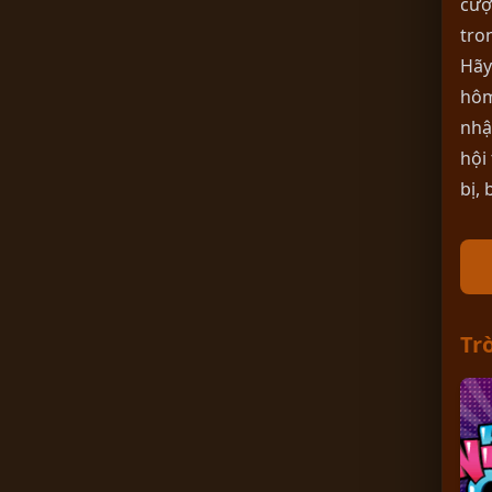
cượ
tro
Hãy
hôm
nhậ
hội
bị,
Tr