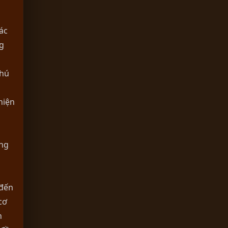
ác
ng
thú
hiện
ăng
 đến
cơ
n