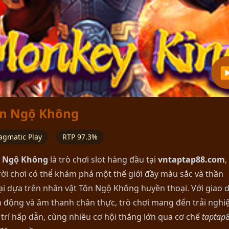
n Ngộ Không
agmatic Play
RTP 97.3%
 Ngộ Không
là trò chơi slot hàng đầu tại
vntaptap88.com
,
ời chơi có thể khám phá một thế giới đầy màu sắc và thần
ại dựa trên nhân vật Tôn Ngộ Không huyền thoại. Với giao 
h động và âm thanh chân thực, trò chơi mang đến trải ngh
i trí hấp dẫn, cùng nhiều cơ hội thắng lớn qua cơ chế
taptap