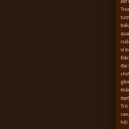
bet
Tr
tượ
biể
qua
cuộ
vị 
Đặc
đại
chơ
gồm
thắ
tap
Trò
cao
hội 