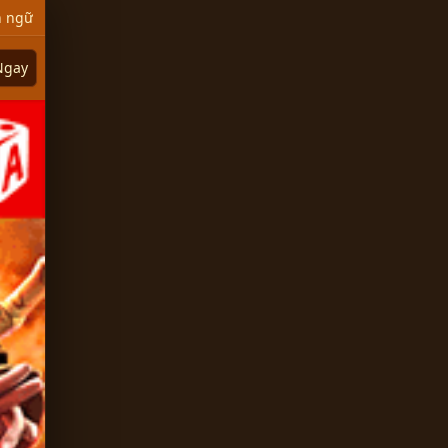
 ngữ
Ngay