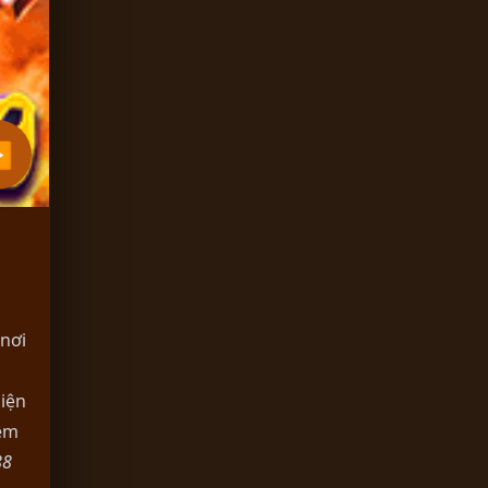
▶
 nơi
diện
iệm
88