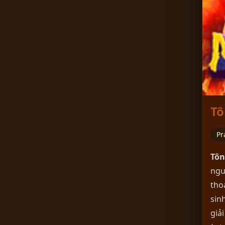
Tô
Pr
Tôn
ngư
tho
sin
giả