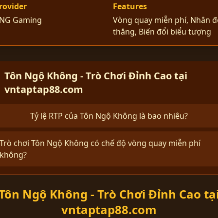
rovider
Features
NG Gaming
Vòng quay miễn phí, Nhân đ
thắng, Biến đổi biểu tượng
Tôn Ngộ Không - Trò Chơi Đỉnh Cao tại
❓
vntaptap88.com
Tỷ lệ RTP của Tôn Ngộ Không là bao nhiêu?
Trò chơi Tôn Ngộ Không có chế độ vòng quay miễn phí
không?
Tôn Ngộ Không - Trò Chơi Đỉnh Cao tạ
vntaptap88.com