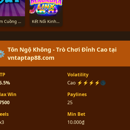
Đêm Cuồng Nhiệt
Kết Nối Kinh Hoàng
Tôn Ngộ Không - Trò Chơi Đỉnh Cao tại
⚙️
vntaptap88.com
TP
Volatility
6.5%
Cao ⚡⚡⚡⚡🌑
ax Win
Paylines
7500
25
eels
Min Bet
x3
10.000₫