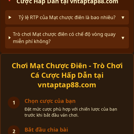
Cược Hấp Dẫn tại vntaptap88.com
Tỷ lệ RTP của Mạt chược điên là bao nhiêu?
▼
Trò chơi Mạt chược điên có chế độ vòng quay
▼
miễn phí không?
Chơi Mạt Chược Điên - Trò Chơi
Cá Cược Hấp Dẫn tại
vntaptap88.com
Chọn cược của bạn
1
Đặt mức cược phù hợp với chiến lược của bạn
trước khi bắt đầu ván chơi.
Bắt đầu chia bài
2