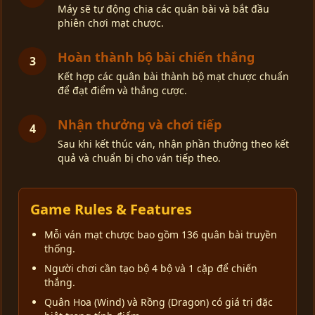
Máy sẽ tự động chia các quân bài và bắt đầu
phiên chơi mạt chược.
Hoàn thành bộ bài chiến thắng
3
Kết hợp các quân bài thành bộ mạt chược chuẩn
để đạt điểm và thắng cược.
Nhận thưởng và chơi tiếp
4
Sau khi kết thúc ván, nhận phần thưởng theo kết
quả và chuẩn bị cho ván tiếp theo.
Game Rules & Features
Mỗi ván mạt chược bao gồm 136 quân bài truyền
thống.
Người chơi cần tạo bộ 4 bộ và 1 cặp để chiến
thắng.
Quân Hoa (Wind) và Rồng (Dragon) có giá trị đặc