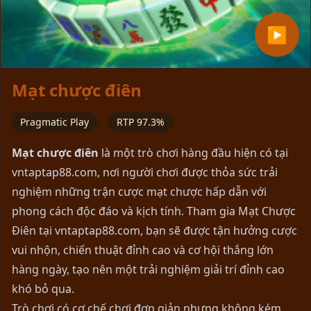
▶
Mạt chược điên
Pragmatic Play
RTP 97.3%
Mạt chược điên
là một trò chơi hàng đầu hiện có tại
vntaptap88.com, nơi người chơi được thỏa sức trải
nghiệm những trận cược mạt chược hấp dẫn với
phong cách độc đáo và kịch tính. Tham gia Mạt Chược
Điên tại vntaptap88.com, bạn sẽ được tận hưởng cược
vui nhộn, chiến thuật đỉnh cao và cơ hội thắng lớn
hàng ngày, tạo nên một trải nghiệm giải trí đỉnh cao
khó bỏ qua.
Trò chơi có cơ chế chơi đơn giản nhưng không kém