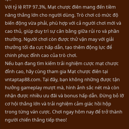
Với tỷ lệ RTP 97.3%, Mạt chược điên mang đến tiềm
năng thắng lớn cho người dùng. Trò chơi có mức độ
biến động vừa phải, phù hợp với cả người chơi mới và
cao thủ, giúp duy trì sự cân bằng giữa rủi ro và phần
thưởng. Người chơi còn được thử vận may với giải
thưởng tối đa cực hấp dẫn, tạo thêm động lực để
chinh phục đỉnh cao của trò chơi.
Nếu bạn đang tìm kiếm trải nghiệm cược mạt chược
đỉnh cao, hãy cùng tham gia Mạt chược điên tại
vntaptap88.com. Tại đây, bạn không những được tận
hưởng gameplay mượt mà, hình ảnh sắc nét mà còn
nhận được nhiều ưu đãi và bonus hấp dẫn. Đừng bỏ lỡ
cơ hội thắng lớn và trải nghiệm cảm giác hồi hộp
trong từng ván cược. Chơi ngay hôm nay để trở thành
người chiến thắng tiếp theo!