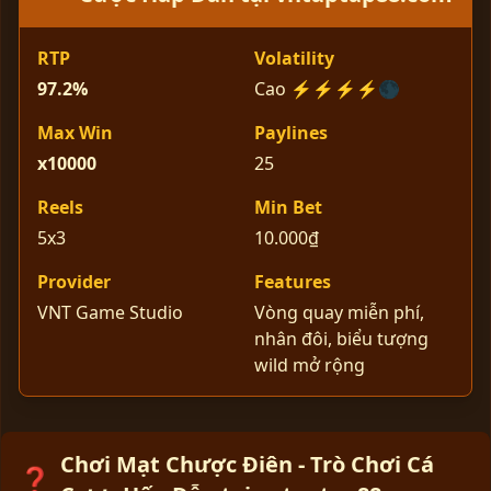
RTP
Volatility
97.2%
Cao ⚡⚡⚡⚡🌑
Max Win
Paylines
x10000
25
Reels
Min Bet
5x3
10.000₫
Provider
Features
VNT Game Studio
Vòng quay miễn phí,
nhân đôi, biểu tượng
wild mở rộng
Chơi Mạt Chược Điên - Trò Chơi Cá
❓