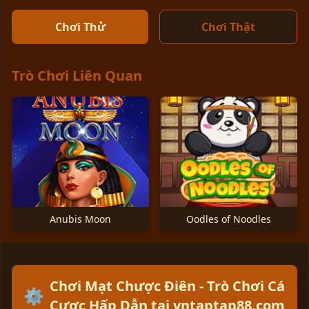
Chơi Thử
Chơi Thật
Trò Chơi Liên Quan
Anubis Moon
Oodles of Noodles
Chơi Mạt Chược Điên - Trò Chơi Cá
⚙️
Cược Hấp Dẫn tại vntaptap88.com